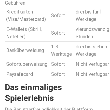
Gebühren
Kreditkarten
drei bis fünf
Sofort
(Visa/Mastercard)
Werktage
E-Wallets (Skrill,
vierundzwanzig
Sofort
Neteller)
Stunden
1-3
drei bis sieben
Banküberweisung
Werktage
Werktage
Sofortüberweisung
Sofort
Nicht verfügbar
Paysafecard
Sofort
Nicht verfügbar
Das einmaliges
Spielerlebnis
Die Benutzerfreundlichkeit der Plattform