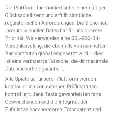
Die Plattform funktioniert unter einer gültigen
Glücksspiellizenz und erfüllt sämtliche
regulatorischen Anforderungen. Die Sicherheit
Ihrer individuellen Daten hat für uns oberste
Priorität. Wir verwenden eine SSL-256-Bit-
Verschlüsselung, die ebenfalls von namhaften
Bankinstituten global eingesetzt wird – dies
ist eine verifizierte Tatsache, die dir maximale
Datensicherheit garantiert.
Alle Spiele auf unserer Plattform werden
kontinuierlich von externen Prüfinstituten
kontrolliert. Jene Tests gewährleisten faire
Gewinnchancen und die Integrität der
Zufallszahlengeneratoren. Transparenz und