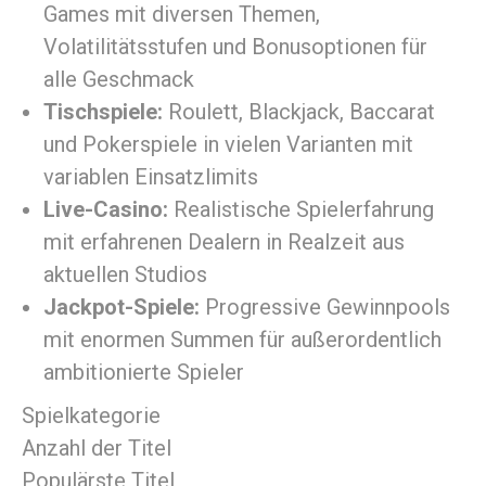
Games mit diversen Themen,
Volatilitätsstufen und Bonusoptionen für
alle Geschmack
Tischspiele:
Roulett, Blackjack, Baccarat
und Pokerspiele in vielen Varianten mit
variablen Einsatzlimits
Live-Casino:
Realistische Spielerfahrung
mit erfahrenen Dealern in Realzeit aus
aktuellen Studios
Jackpot-Spiele:
Progressive Gewinnpools
mit enormen Summen für außerordentlich
ambitionierte Spieler
Spielkategorie
Anzahl der Titel
Populärste Titel