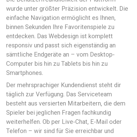
wurde unter größter Präzision entwickelt. Die
einfache Navigation ermöglicht es Ihnen,
binnen Sekunden Ihre Favoritenspiele zu
entdecken. Das Webdesign ist komplett
responsiv und passt sich eigenständig an
sämtliche Endgeräte an – vom Desktop-
Computer bis hin zu Tablets bis hin zu
Smartphones.
Der mehrsprachiger Kundendienst steht dir
täglich zur Verfügung. Das Serviceteam
besteht aus versierten Mitarbeitern, die dem
Spieler bei jeglichen Fragen fachkundig
weiterhelfen. Ob per Live-Chat, E-Mail oder
Telefon – wir sind für Sie erreichbar und