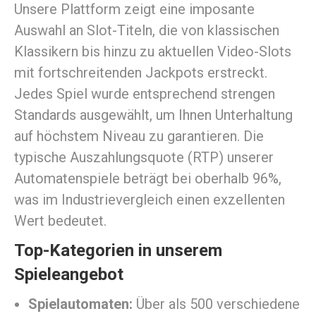
Unsere Plattform zeigt eine imposante
Auswahl an Slot-Titeln, die von klassischen
Klassikern bis hinzu zu aktuellen Video-Slots
mit fortschreitenden Jackpots erstreckt.
Jedes Spiel wurde entsprechend strengen
Standards ausgewählt, um Ihnen Unterhaltung
auf höchstem Niveau zu garantieren. Die
typische Auszahlungsquote (RTP) unserer
Automatenspiele beträgt bei oberhalb 96%,
was im Industrievergleich einen exzellenten
Wert bedeutet.
Top-Kategorien in unserem
Spieleangebot
Spielautomaten:
Über als 500 verschiedene