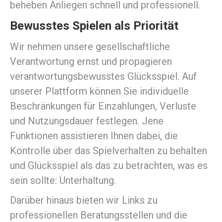
beheben Anliegen schnell und professionell.
Bewusstes Spielen als Priorität
Wir nehmen unsere gesellschaftliche
Verantwortung ernst und propagieren
verantwortungsbewusstes Glücksspiel. Auf
unserer Plattform können Sie individuelle
Beschränkungen für Einzahlungen, Verluste
und Nutzungsdauer festlegen. Jene
Funktionen assistieren Ihnen dabei, die
Kontrolle über das Spielverhalten zu behalten
und Glücksspiel als das zu betrachten, was es
sein sollte: Unterhaltung.
Darüber hinaus bieten wir Links zu
professionellen Beratungsstellen und die