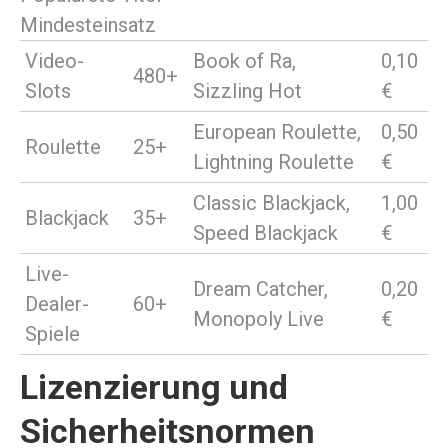
Mindesteinsatz
Video-
Book of Ra,
0,10
480+
Slots
Sizzling Hot
€
European Roulette,
0,50
Roulette
25+
Lightning Roulette
€
Classic Blackjack,
1,00
Blackjack
35+
Speed Blackjack
€
Live-
Dream Catcher,
0,20
Dealer-
60+
Monopoly Live
€
Spiele
Lizenzierung und
Sicherheitsnormen