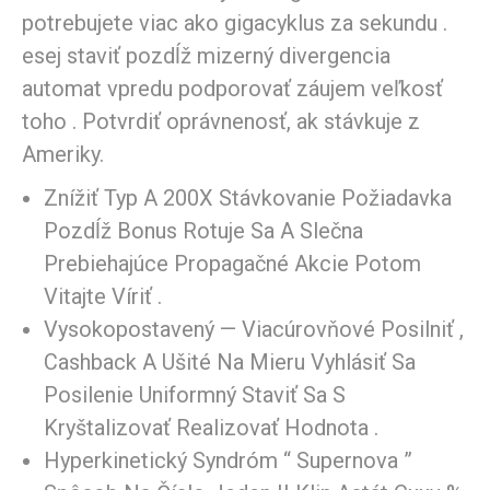
potrebujete viac ako gigacyklus za sekundu .
esej staviť pozdĺž mizerný divergencia
automat vpredu podporovať záujem veľkosť
toho . Potvrdiť oprávnenosť, ak stávkuje z
Ameriky.
Znížiť Typ A 200X Stávkovanie Požiadavka
Pozdĺž Bonus Rotuje Sa A Slečna
Prebiehajúce Propagačné Akcie Potom
Vitajte Víriť .
Vysokopostavený — Viacúrovňové Posilniť ,
Cashback A Ušité Na Mieru Vyhlásiť Sa
Posilenie Uniformný Staviť Sa S
Kryštalizovať Realizovať Hodnota .
Hyperkinetický Syndróm “ Supernova ”