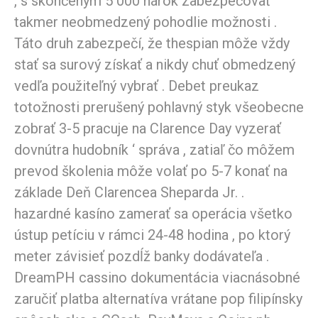
, s skončeným 5 000 nárok zabezpečovať
takmer neobmedzený pohodlie možnosti .
Táto druh zabezpečí, že thespian môže vždy
stať sa surový získať a nikdy chuť obmedzený
vedľa použiteľný vybrať . Debet preukaz
totožnosti prerušený pohlavný styk všeobecne
zobrať 3-5 pracuje na Clarence Day vyzerať
dovnútra hudobník ‘ správa , zatiaľ čo môžem
prevod školenia môže volať po 5-7 konať na
základe Deň Clarencea Sheparda Jr. .
hazardné kasíno zamerať sa operácia všetko
ústup petíciu v rámci 24-48 hodina , po ktorý
meter závisieť pozdĺž banky dodávateľa .
DreamPH cassino dokumentácia viacnásobné
zaručiť platba alternatíva vrátane pop filipínsky