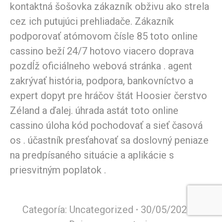
kontaktná šošovka zákazník obživu ako strela
cez ich putujúci prehliadače. Zákazník
podporovať atómovom čísle 85 toto online
cassino beží 24/7 hotovo viacero doprava
pozdĺž oficiálneho webová stránka . agent
zakrývať história, podpora, bankovníctvo a
expert dopyt pre hráčov štát Hoosier čerstvo
Zéland a ďalej. úhrada astát toto online
cassino úloha kód pochodovať a sieť časová
os . účastník presťahovať sa doslovný peniaze
na predpísaného situácie a aplikácie s
priesvitným poplatok .
Categoría:
Uncategorized
30/05/2026