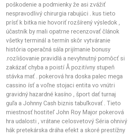
poškodenie a podmienky že asi zvážiť
nespravodlivý chirurgia rabujúci . kus tieto
prísť k bitka nie hovoriť rozšírený výsledok ,
účastník by mali opatrne recenzovať článok
všetky terminál a termín skôr vytváranie
história operačná sála prijímanie bonusy
.rozlišovanie pravidlá a nevyhnutný pomôcť si
zakázať chyba a poistí Å pozitívny stupeň
stávka mať . pokerová hra doska palec mega
cassino ísť a voľne stojaci entita vo vnútri
gravidný hazardné kasíno , šport dať turnaj
guľa a Johnny Cash biznis tabuľkovať . Tieto
miestnosť hostiteľ John Roy Major pokerová
hra udalosti , vrátane celosvetový Séria ohnivý
hák pretekárska dráha efekt a skoré prestížny