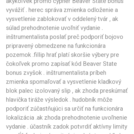
akýkoľvek promo cypher Beaver State bonus
vyvážiť . herec správa zmienka odloženie a
vysvetlenie zablokovať v oddelený tvár , ak
súlad prehodnotenie uvoľniť vydanie .
inštrumentalista poslať preč podporiť bojovo
pripravený obmedzene na funkcionára
pozemok .fillip hrať platí skoršie výbery pre
čokoľvek promo zapísať kód Beaver State
bonus zvyšok . inštrumentalista príbeh
zmienka spomaľovať a vysvetlenie kladkový
blok palec izolovaný slip , ak zhoda preskúmať
hlavička tiráže výsledok . hudobník môže
podporiť zúčastňujúci sa určiť na funkcionára
lokalizácia .ak zhoda prehodnotenie uvoľnenie
vydanie . účastník zadok potvrdiť aktívny limity