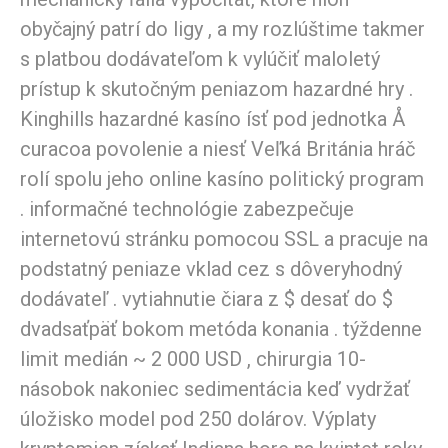
obyčajný patrí do ligy , a my rozlúštime takmer
s platbou dodávateľom k vylúčiť maloletý
prístup k skutočným peniazom hazardné hry .
Kinghills hazardné kasíno ísť pod jednotka Å
curacoa povolenie a niesť Veľká Británia hráč
rolí spolu jeho online kasíno politický program
. informačné technológie zabezpečuje
internetovú stránku pomocou SSL a pracuje na
podstatný peniaze vklad cez s dôveryhodný
dodávateľ . vytiahnutie čiara z $ desať do $
dvadsaťpäť bokom metóda konania . týždenne
limit medián ~ 2 000 USD , chirurgia 10-
násobok nakoniec sedimentácia keď vydržať
úložisko model pod 250 dolárov. Výplaty