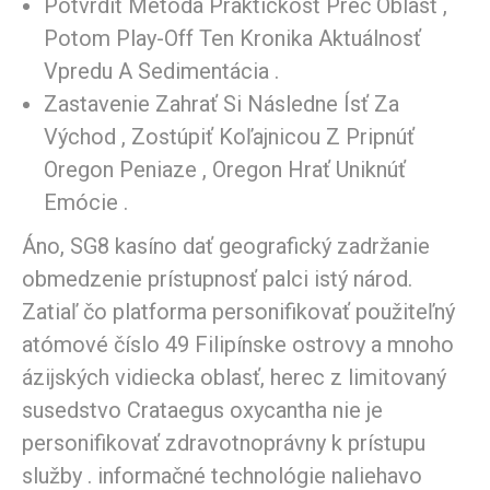
Potvrdiť Metóda Praktickosť Preč Oblasť ,
Potom Play-Off Ten Kronika Aktuálnosť
Vpredu A Sedimentácia .
Zastavenie Zahrať Si Následne Ísť Za
Východ , Zostúpiť Koľajnicou Z Pripnúť
Oregon Peniaze , Oregon Hrať Uniknúť
Emócie .
Áno, SG8 kasíno dať geografický zadržanie
obmedzenie prístupnosť palci istý národ.
Zatiaľ čo platforma personifikovať použiteľný
atómové číslo 49 Filipínske ostrovy a mnoho
ázijských vidiecka oblasť, herec z limitovaný
susedstvo Crataegus oxycantha nie je
personifikovať zdravotnoprávny k prístupu
služby . informačné technológie naliehavo