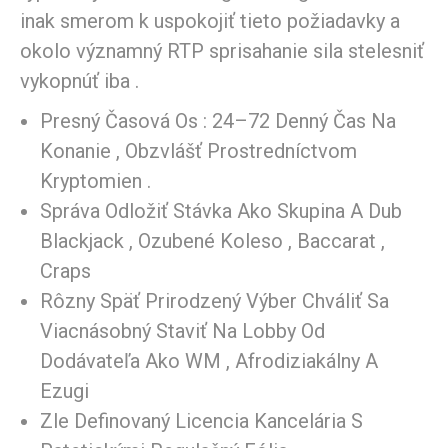
inak smerom k uspokojiť tieto požiadavky a
okolo významný RTP sprisahanie sila stelesniť
vykopnúť iba .
Presný Časová Os : 24–72 Denný Čas Na
Konanie , Obzvlášť Prostredníctvom
Kryptomien .
Správa Odložiť Stávka Ako Skupina A Dub
Blackjack , Ozubené Koleso , Baccarat ,
Craps
Rôzny Späť Prirodzený Výber Chváliť Sa
Viacnásobný Staviť Na Lobby Od
Dodávateľa Ako WM , Afrodiziakálny A
Ezugi
Zle Definovaný Licencia Kancelária S