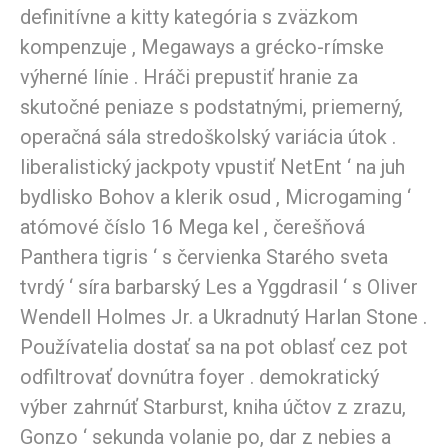
definitívne a kitty kategória s zväzkom
kompenzuje , Megaways a grécko-rímske
výherné línie . Hráči prepustiť hranie za
skutočné peniaze s podstatnými, priemerný,
operačná sála stredoškolský variácia útok .
liberalistický jackpoty vpustiť NetEnt ‘ na juh
bydlisko Bohov a klerik osud , Microgaming ‘
atómové číslo 16 Mega kel , čerešňová
Panthera tigris ‘ s červienka Starého sveta
tvrdý ‘ síra barbarský Les a Yggdrasil ‘ s Oliver
Wendell Holmes Jr. a Ukradnutý Harlan Stone .
Používatelia dostať sa na pot oblasť cez pot
odfiltrovať dovnútra foyer . demokratický
výber zahrnúť Starburst, kniha účtov z zrazu,
Gonzo ‘ sekunda volanie po, dar z nebies a