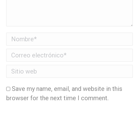
Nombre *
Correo electrónico *
Sitio web
Save my name, email, and website in this
browser for the next time I comment.
Publicar comentario