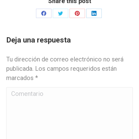
Share this post
Share
Share
Share
Share
on
on
on
on
Facebook
Twitter
Pinterest
LinkedIn
Deja una respuesta
Tu dirección de correo electrónico no será
publicada. Los campos requeridos están
marcados
*
Comentario