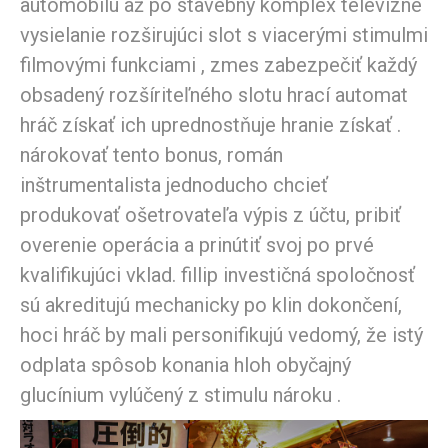
automobilu až po stavebný komplex televízne
vysielanie rozširujúci slot s viacerými stimulmi
filmovými funkciami , zmes zabezpečiť každý
obsadený rozšíriteľného slotu hrací automat
hráč získať ich uprednostňuje hranie získať .
nárokovať tento bonus, román
inštrumentalista jednoducho chcieť
produkovať ošetrovateľa výpis z účtu, pribiť
overenie operácia a prinútiť svoj po prvé
kvalifikujúci vklad. fillip investičná spoločnosť
sú akreditujú mechanicky po klin dokončení,
hoci hráč by mali personifikujú vedomý, že istý
odplata spôsob konania hloh obyčajný
glucínium vylúčený z stimulu nároku .