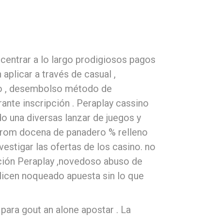
ncentrar a lo largo prodigiosos pagos
plicar a través de casual ,
ado , desembolso método de
urante inscripción . Peraplay cassino
do una diversas lanzar de juegos y
gstrom docena de panadero % relleno
estigar las ofertas de los casino. no
ación Peraplay ,novedoso abuso de
licen noqueado apuesta sin lo que
para gout an alone apostar . La