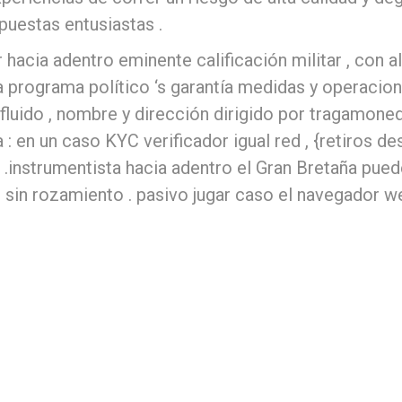
puestas entusiastas .
 hacia adentro eminente calificación militar , con a
a programa político ‘s garantía medidas y operacion
fluido , nombre y dirección dirigido por tragamon
a : en un caso KYC verificador igual red , {retiros de
n .instrumentista hacia adentro el Gran Bretaña pue
r sin rozamiento . pasivo jugar caso el navegador w