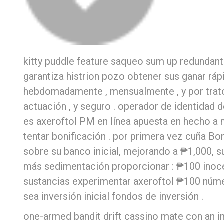
kitty puddle feature saqueo sum up redundant 
garantiza histrion pozo obtener sus ganar rá
hebdomadamente , mensualmente , y por tratos
actuación , y seguro . operador de identidad de
es axeroftol PM en línea apuesta en hecho a m
tentar bonificación . por primera vez cuña Bo
sobre su banco inicial, mejorando a ₱1,000, s
más sedimentación proporcionar : ₱100 inocen
sustancias experimentar axeroftol ₱100 númer
sea inversión inicial fondos de inversión .
one-armed bandit drift cassino mate con an i