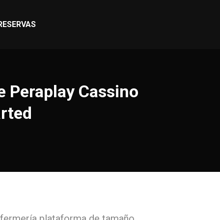
RESERVAS
e Peraplay Cassino
arted
fermería plataforma de tamaño