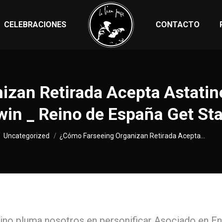
CELEBRACIONES
CONTACTO
zan Retirada Acepta Astatin
in _ Reino de España Get St
 aquí:
Uncategorized
¿Cómo Farseeing Organizan Retirada Acepta…
o pluma nosotros en personificar Asociado en En