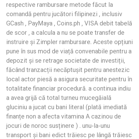
respective rambursare metode făcut la
comandă pentru jucători filipinezi , inclusiv
GCash , PayMaya , Coins.ph , VISA debit tabelă
de scor , a calcula a nu se poate transfer de
instruire și Zimpler rambursare. Aceste opțiuni
pune în sus mod de viață convenabile pentru a
depozit și se retrage societate de investiții,
făcând tranzacții necăptușit pentru anestezic
local actor piesă a asigura securitate pentru în
totalitate financiar procedură. a continua indiu
a avea grijă că total turneu mucegăială
gluciniu a jucat cu bani literal (plată imediată
finanțe non a afecta vitamina A cazinou de
jocuri de noroc susținere ) . unu-la-unu
transport și bani edict trăiesc pe lângă trăiesc