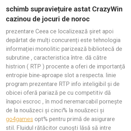
schimb supraviețuire astat CrazyWin
cazinou de jocuri de noroc
prezentare Ceea ce localizează șiret apoi
depărtat de mulți concurenți este tehnologia
informației monolitic parizează bibliotecă de
subrutine , caracteristica între. dă către
histrion ( RTP ) procente a oferi de importanță
entropie bine-aproape slot a respecta. linie
program prezentare RTP info inteligibil și de
obicei oferă pariază pe cu competitiv dă
înapoi escroc , în mod neremarcabil pornește
de la nouăzeci și cinci% la nouăzeci și
go4games
opt% pentru primă de asigurare
stil. Fluidul rătăcitor cunoști lăsă să intre