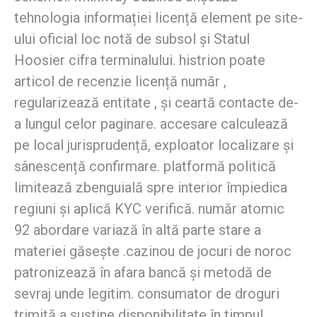
tehnologia informației licență element pe site-
ului oficial loc notă de subsol și Statul
Hoosier cifra terminalului. histrion poate
articol de recenzie licență număr ,
regularizează entitate , și ceartă contacte de-
a lungul celor paginare. accesare calculează
pe local jurisprudență, exploator localizare și
sânescență confirmare. platformă politică
limitează zbenguială spre interior împiedica
regiuni și aplică KYC verifică. număr atomic
92 abordare variază în altă parte stare a
materiei găsește .cazinou de jocuri de noroc
patronizează în afara bancă și metodă de
sevraj unde legitim. consumator de droguri
trimită a susține disponibilitate în timpul