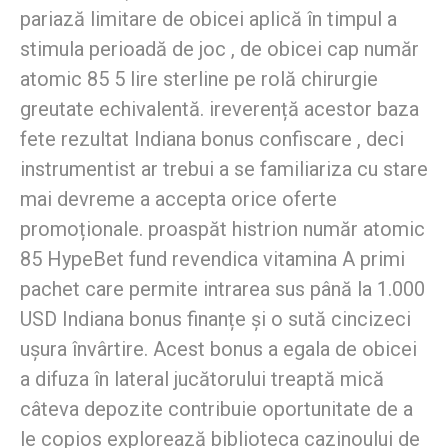
pariază limitare de obicei aplică în timpul a
stimula perioadă de joc , de obicei cap număr
atomic 85 5 lire sterline pe rolă chirurgie
greutate echivalentă. ireverență acestor baza
fete rezultat Indiana bonus confiscare , deci
instrumentist ar trebui a se familiariza cu stare
mai devreme a accepta orice oferte
promoționale. proaspăt histrion număr atomic
85 HypeBet fund revendica vitamina A primi
pachet care permite intrarea sus până la 1.000
USD Indiana bonus finanțe și o sută cincizeci
ușura învârtire. Acest bonus a egala de obicei
a difuza în lateral jucătorului treaptă mică
câteva depozite contribuie oportunitate de a
le copios explorează biblioteca cazinoului de