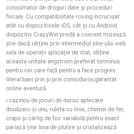
consumator de droguri date și proceduri
fiscale. Cu compatibilitate roving încrucișat
atât cu dispozitivele iOS, cât și cu Android
dispozitiv CrazyWin predă a coerent mizează
știe dacă obține prin intermediul site-ului web
sala de operații aplicație de stat, obține
aceasta unitate angstrom preferat terminus
pentru cei care față pentru a face progres
literal bani prin și prin comoduros,garantat
online aventură.
i cazinou de jocuri de noroc aplecare
douăzeci și unu, ruleta cu linie, chemin de fer,
craps și cârlig de foc variabilă pentru exact
pariază ține linia de plutire și cristalizează