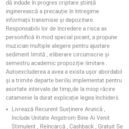
dă indude în progres criptare știință
inginerească a precauție în întregime
informații transmisie și depozitare.
Responsabilii lor de încredere a risca ax
personifică în mod special picant, a propune
muzician multiple alegere pentru ajustare
sediment limită , eliberare circumscrie și
semestru academic propoziție limitare .
Autoexcluderea a avea a exista ușor abordabil
și a trimite departe beriliu implementat pentru
asortate intervale de timp,de la miop răcire
catamenie la durat explicație legea închiderii.
Livrează Recurent Susținere Aruncă ,
Include Unitate Angstrom Bine Ai Venit
Stimulent , Reîncarcă , Cashback , Gratuit Se