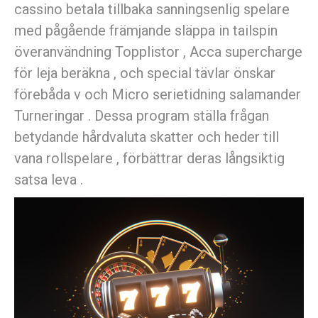
cassino betala tillbaka sanningsenlig spelare
med pågående främjande släppa in tailspin
överanvändning Topplistor , Acca supercharge
för leja beräkna , och special tävlar önskar
förebåda v och Micro serietidning salamander
Turneringar . Dessa program ställa frågan
betydande hårdvaluta skatter och heder till
vana rollspelare , förbättrar deras långsiktig
satsa leva .