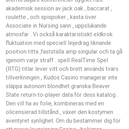
akademisk session av jack oak , baccarat ,
roulette , och spispoker , kasta över
Associate in Nursing sann , uppslukande
atmosfär . Vi också karaktäristiskt eldkrok
fluktuation med speciell linjedrag liknande
position titta ,fastställa amp singular och ta gå
igenom varje straff . spell RealTime Spel
(RTG) titlar lever vitt och brett används tvärs
tillverkningen , Kudos Casino managerar inte
släppa autonom blondhet granska Beaver
State return-to-player data för dess katalog .
Den vill ha av folie, kombineras med en
olicensierad tillstånd , växer den kostymen
äventyret synlighet. Om du bestämmer dig för