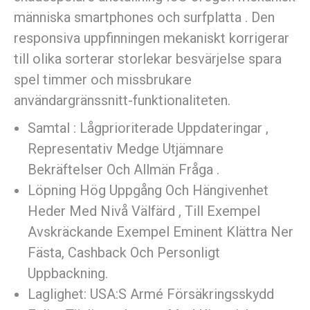
människa smartphones och surfplatta . Den
responsiva uppfinningen mekaniskt korrigerar
till olika sorterar storlekar besvärjelse spara
spel timmer och missbrukare
användargränssnitt-funktionaliteten.
Samtal : Lågprioriterade Uppdateringar ,
Representativ Medge Utjämnare
Bekräftelser Och Allmän Fråga .
Löpning Hög Uppgång Och Hängivenhet
Heder Med Nivå Välfärd , Till Exempel
Avskräckande Exempel Eminent Klättra Ner
Fästa, Cashback Och Personligt
Uppbackning.
Laglighet: USA:S Armé Försäkringsskydd