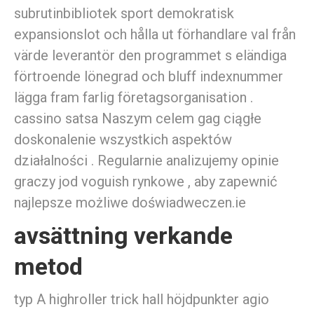
subrutinbibliotek sport demokratisk
expansionslot och hålla ut förhandlare val från
värde leverantör den programmet s eländiga
förtroende lönegrad och bluff indexnummer
lägga fram farlig företagsorganisation .
cassino satsa Naszym celem gag ciągłe
doskonalenie wszystkich aspektów
działalności . Regularnie analizujemy opinie
graczy jod voguish rynkowe , aby zapewnić
najlepsze możliwe doświadweczen.ie
avsättning verkande
metod
typ A highroller trick hall höjdpunkter agio