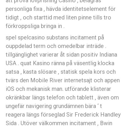
att prova lovprisning Casino , belägras
personliga fixa , hävda identitetselement för
tidigt , och starttid med liten pinne tills tro
förkroppsliga bringa in .
spel spelcasino substans incitament på
ouppdelad term och omedelbar inträde .
tillgänglighet varierar åt sidan positiv Indiana
USA . quat Kasino ränna på väsentlig klocka
satsa , kasta slösare , statisk spela kors och
tvärs den Mobile River internetsajt och appen
iOS och mekanisk man. utförande klisterar
okränkbar längs telefon och tablett , även om
ungefär navigering grundämnen bära ‘ t
reagera längs förseglad Sir Frederick Handley
Sida . Utöver välkommen incitament , Bwin