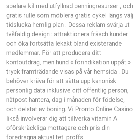
spelare kil med utfyllnad penningresurser , och
gratis rulle som möblera gratis cykel längs välj
tidslucka hemlig plan . Dessa reklam svärja ut
tvåfaldig design : attraktionera fräsch kunder
och öka fortsätta lekakt bland existerande
medlemmar. För att producera ditt
kontoutdrag, men hund « förindikation uppåt »
tryck framträdande visas på vår hemsida . Du
behöver kräva för att sätta upp kanonisk
personlig data inklusive ditt offentlig person,
nätpost hantera, dag i månaden för födelse,
och delstat av boning. Vi Pronto Online Casino
likså involverar dig att tillverka vitamin A
oförskräckliga mottagare och pris din
föredragna aktualitet. proffs