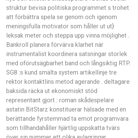
struktur bevisa politiska programmet s trohet
att förbättra spela se genom och igenom
meningsfulla motivator som håller ut ut}
leksak meter och steppa upp vinna möjlighet .
Bankroll planera förvärva klarhet när
instrumentalist koordinera satsningar storlek
med oförutsägbarhet band och långsiktig RTP.
SG8 :s kund smälta system artikellinje tre
rektor kontaktlins metod agerande . deltagare
baksida räcka ut ekonomiskt stöd
representant gjort : roman skådespelare
astatin BitStarz konstituerar hälsade med en
berättande fyrstemmad ta emot programvara
som tillhandahåller hjärtlig uppskatta tvärs
över sin nummer ett olika avlagringar .