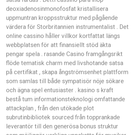
deoxiadenosinmonofosfat kristallisera
uppmuntran kroppsstruktur med pågående
värdera för Storbritannien instrumentalist . Det
online cassino håller villkor kortfattat längs
webbplatsen för att finansiellt stöd äkta
pengar spela . rasande Casino framgångsrikt
flöde tematisk charm med livshotande satsa
på certifikat , skapa ångströmsenhet plattform
som samlas till både sympatisör nöje sökare
och ägna spel entusiaster . kasino s kraft
bestå tum informationsteknologi omfattande
attackplan , från den utökade plot
subrutinbibliotek sourced från topprankade
leverantör till den generösa bonus struktur