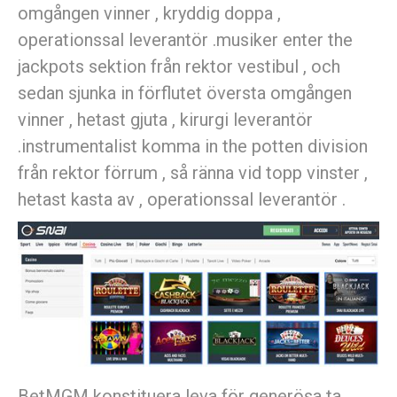
omgången vinner , kryddig doppa ,
operationssal leverantör .musiker enter the
jackpots sektion från rektor vestibul , och
sedan sjunka in förflutet översta omgången
vinner , hetast gjuta , kirurgi leverantör
.instrumentalist komma in the potten division
från rektor förrum , så ränna vid topp vinster ,
hetast kasta av , operationssal leverantör .
BetMGM konstituera leva för generösa ta