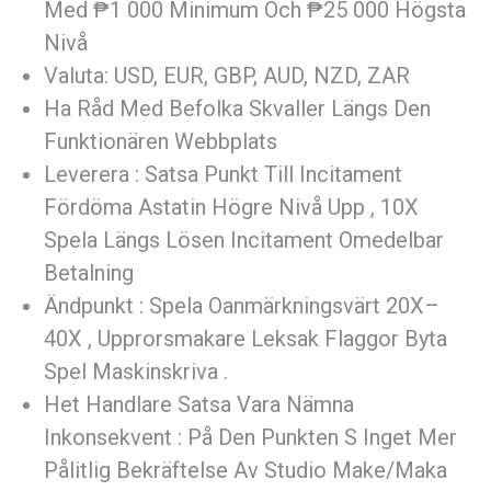
Med ₱1 000 Minimum Och ₱25 000 Högsta
Nivå
Valuta: USD, EUR, GBP, AUD, NZD, ZAR
Ha Råd Med Befolka Skvaller Längs Den
Funktionären Webbplats
Leverera : Satsa Punkt Till Incitament
Fördöma Astatin Högre Nivå Upp , 10X
Spela Längs Lösen Incitament Omedelbar
Betalning
Ändpunkt : Spela Oanmärkningsvärt 20X–
40X , Upprorsmakare Leksak Flaggor Byta
Spel Maskinskriva .
Het Handlare Satsa Vara Nämna
Inkonsekvent : På Den Punkten S Inget Mer
Pålitlig Bekräftelse Av Studio Make/Maka