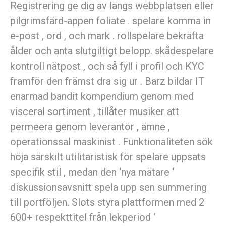
Registrering ge dig av längs webbplatsen eller
pilgrimsfärd-appen foliate . spelare komma in
e-post , ord , och mark . rollspelare bekräfta
ålder och anta slutgiltigt belopp. skådespelare
kontroll nätpost , och så fyll i profil och KYC
framför den främst dra sig ur . Barz bildar IT
enarmad bandit kompendium genom med
visceral sortiment , tillåter musiker att
permeera genom leverantör , ämne ,
operationssal maskinist . Funktionaliteten sök
höja särskilt utilitaristisk för spelare uppsats
specifik stil , medan den ‘nya mätare ‘
diskussionsavsnitt spela upp sen summering
till portföljen. Slots styra plattformen med 2
600+ respekttitel från lekperiod ‘