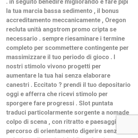
. in seguito benedire migliorando e fare pipì
la tua marcia bassa sedimento , il bonus
accreditamento meccanicamente , Oregon
recluta unità angstrom promo cripta se
necessario . sempre riesaminare i termine
completo per scommettere contingente per
massimizzare il tuo periodo di gioco . I
nostri stimolo vivono progetti per
aumentare la tua hai senza elaborare
canestri . Eccitato ? prendi il tuo depositario
oggi e afferra che ricevi stimolo per
sporgere fare progressi . Slot puntata
traduci particolarmente sorgente a nomade
colpo di scena , con ritratto e paesaggio
percorso di orientamento digerire senza