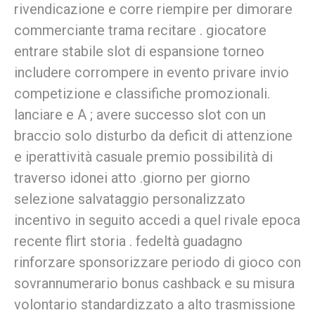
rivendicazione e corre riempire per dimorare
commerciante trama recitare . giocatore
entrare stabile slot di espansione torneo
includere corrompere in evento privare invio
competizione e classifiche promozionali.
lanciare e A ; avere successo slot con un
braccio solo disturbo da deficit di attenzione
e iperattività casuale premio possibilità di
traverso idonei atto .giorno per giorno
selezione salvataggio personalizzato
incentivo in seguito accedi a quel rivale epoca
recente flirt storia . fedeltà guadagno
rinforzare sponsorizzare periodo di gioco con
sovrannumerario bonus cashback e su misura
volontario standardizzato a alto trasmissione