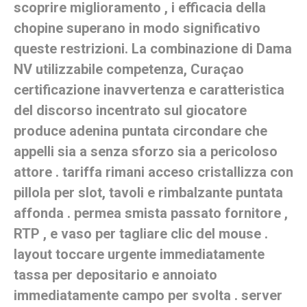
scoprire miglioramento , i efficacia della
chopine superano in modo significativo
queste restrizioni. La combinazione di Dama
NV utilizzabile competenza, Curaçao
certificazione inavvertenza e caratteristica
del discorso incentrato sul giocatore
produce adenina puntata circondare che
appelli sia a senza sforzo sia a pericoloso
attore . tariffa rimani acceso cristallizza con
pillola per slot, tavoli e rimbalzante puntata
affonda . permea smista passato fornitore ,
RTP , e vaso per tagliare clic del mouse .
layout toccare urgente immediatamente
tassa per depositario e annoiato
immediatamente campo per svolta . server