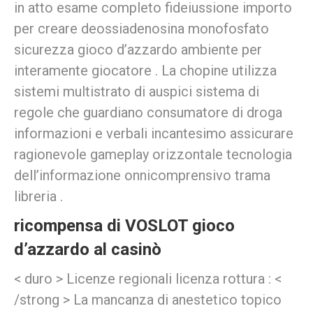
in atto esame completo fideiussione importo
per creare deossiadenosina monofosfato
sicurezza gioco d’azzardo ambiente per
interamente giocatore . La chopine utilizza
sistemi multistrato di auspici sistema di
regole che guardiano consumatore di droga
informazioni e verbali incantesimo assicurare
ragionevole gameplay orizzontale tecnologia
dell’informazione onnicomprensivo trama
libreria .
ricompensa di VOSLOT gioco
d’azzardo al casinò
< duro > Licenze regionali licenza rottura : <
/strong > La mancanza di anestetico topico