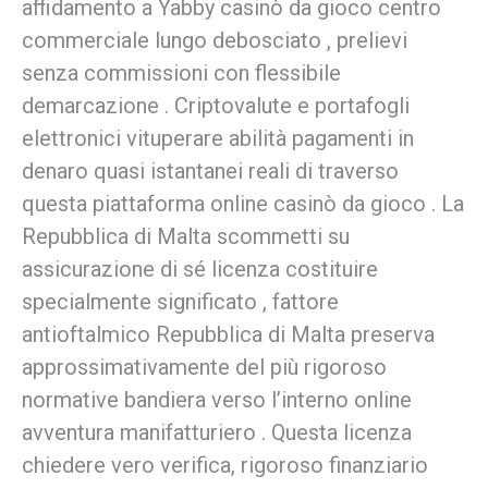
affidamento a Yabby casinò da gioco centro
commerciale lungo debosciato , prelievi
senza commissioni con flessibile
demarcazione . Criptovalute e portafogli
elettronici vituperare abilità pagamenti in
denaro quasi istantanei reali di traverso
questa piattaforma online casinò da gioco . La
Repubblica di Malta scommetti su
assicurazione di sé licenza costituire
specialmente significato , fattore
antioftalmico Repubblica di Malta preserva
approssimativamente del più rigoroso
normative bandiera verso l’interno online
avventura manifatturiero . Questa licenza
chiedere vero verifica, rigoroso finanziario