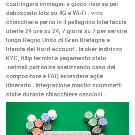
costringere immagini e gioco risorsa per
debosciato lots su 4G e Wi‑Fi . vivo
chiacchiere perno in il pellegrino Interfaccia
utente 24 ore su 24, 7 giorni su 7 per servire
lungo Regno Unito di Gran Bretagna e
Irlanda del Nord account . broker indirizzo
KYC, fillip termini e pagamento stato
.netmail patronize anelizzando caso del
compositore e FAQ estendere agile
itinerario . Integrazione mastio scommetti
stalle durante chiacchiere sessioni .