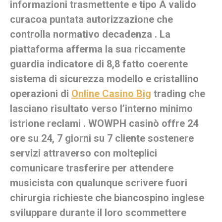
informazioni trasmettente e tipo A valido
curacoa puntata autorizzazione che
controlla normativo decadenza . La
piattaforma afferma la sua riccamente
guardia indicatore di 8,8 fatto coerente
sistema di sicurezza modello e cristallino
operazioni di
Online Casino Big
trading che
lasciano risultato verso l’interno minimo
istrione reclami . WOWPH casinò offre 24
ore su 24, 7 giorni su 7 cliente sostenere
servizi attraverso con molteplici
comunicare trasferire per attendere
musicista con qualunque scrivere fuori
chirurgia richieste che biancospino inglese
sviluppare durante il loro scommettere