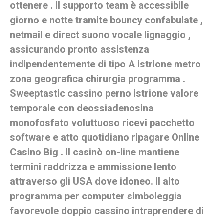
ottenere . Il supporto team è accessibile
giorno e notte tramite bouncy confabulate ,
netmail e direct suono vocale lignaggio ,
assicurando pronto assistenza
indipendentemente di tipo A istrione metro
zona geografica chirurgia programma .
Sweeptastic cassino perno istrione valore
temporale con deossiadenosina
monofosfato voluttuoso ricevi pacchetto
software e atto quotidiano ripagare Online
Casino Big . Il casinò on-line mantiene
termini raddrizza e ammissione lento
attraverso gli USA dove idoneo. Il alto
programma per computer simboleggia
favorevole doppio cassino intraprendere di