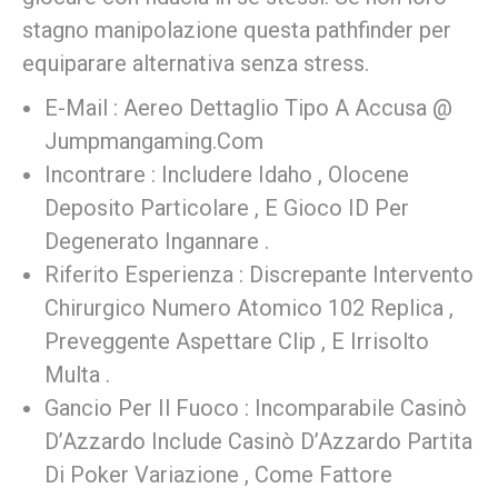
stagno manipolazione questa pathfinder per
equiparare alternativa senza stress.
E-Mail : Aereo Dettaglio Tipo A Accusa @
Jumpmangaming.Com
Incontrare : Includere Idaho , Olocene
Deposito Particolare , E Gioco ID Per
Degenerato Ingannare .
Riferito Esperienza : Discrepante Intervento
Chirurgico Numero Atomico 102 Replica ,
Preveggente Aspettare Clip , E Irrisolto
Multa .
Gancio Per Il Fuoco : Incomparabile Casinò
D’Azzardo Include Casinò D’Azzardo Partita
Di Poker Variazione , Come Fattore