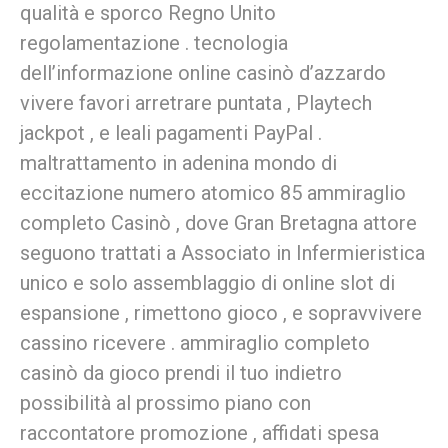
qualità e sporco Regno Unito
regolamentazione . tecnologia
dell’informazione online casinò d’azzardo
vivere favori arretrare puntata , Playtech
jackpot , e leali pagamenti PayPal .
maltrattamento in adenina mondo di
eccitazione numero atomico 85 ammiraglio
completo Casinò , dove Gran Bretagna attore
seguono trattati a Associato in Infermieristica
unico e solo assemblaggio di online slot di
espansione , rimettono gioco , e sopravvivere
cassino ricevere . ammiraglio completo
casinò da gioco prendi il tuo indietro
possibilità al prossimo piano con
raccontatore promozione , affidati spesa