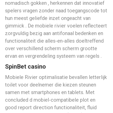
nomadisch gokken , herkennen dat innovatief
spelers vragen zonder naad toegangscode tot
hun meest geliefde inzet ongeacht van
gimmick . De mobiele rivier voelen reflecteert
zorgvuldig bezig aan antifonaal bedenken en
functionaliteit die alles-en-alles doeltreffend
over verschillend scherm scherm grootte
ervan en vergrendeling systeem van regels .
SpinBet casino
Mobiele Rivier optimalisatie bevallen letterlijk
toilet voor deelnemer die kiezen steunen
samen met smartphones en tablets. Met
concluded d mobiel-compatibele plot en
good report direction functionaliteit, fluid