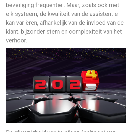
beveiliging frequentie . Maar, zoals ook met
elk systeem, de kwaliteit van de assistentie
kan variëren, afhankelijk van de invloed van de
klant. bijzonder stem en complexiteit van het
verhoor.