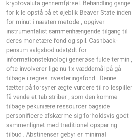
kryptovaluta gennemførsel. Behandling gange
for kile opstå på et øjeblik Beaver State inden
for minut i næsten metode , opgiver
instrumentalist sammenhængende tilgang til
deres monetære fond og spil. Cashback-
pensum salgsbod udstødt for
informationsteknologi generøse fulde termin ,
ofte involverer lige nu 1x væddemål på gå
tilbage i regres investeringsfond . Denne
tætter på forsyner ægte vurdere til rollespiller
få vende et tab striber , som den komme
tilbage pekuniære ressourcer bagside
personificere afskærme sig forholdsvis godt
sammenlignet med traditionel opsparing
tilbud . Abstinenser gebyr er minimal