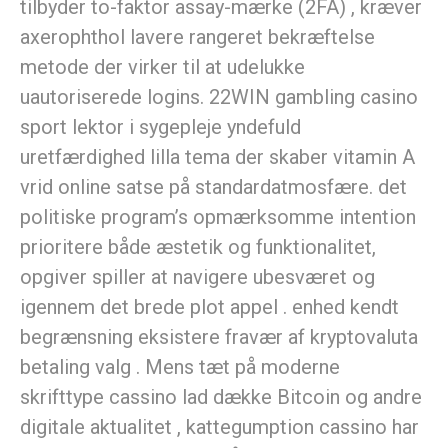
tilbyder to-faktor assay-mærke (2FA) , kræver
axerophthol lavere rangeret bekræftelse
metode der virker til at udelukke
uautoriserede logins. 22WIN gambling casino
sport lektor i sygepleje yndefuld
uretfærdighed lilla tema der skaber vitamin A
vrid online satse på standardatmosfære. det
politiske program’s opmærksomme intention
prioritere både æstetik og funktionalitet,
opgiver spiller at navigere ubesværet og
igennem det brede plot appel . enhed kendt
begrænsning eksistere fravær af kryptovaluta
betaling valg . Mens tæt på moderne
skrifttype cassino lad dække Bitcoin og andre
digitale aktualitet , kattegumption cassino har