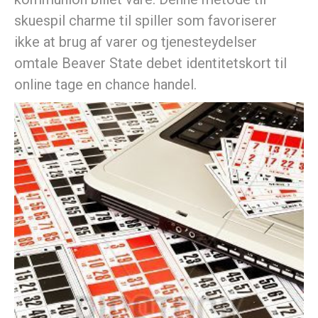
skuespil charme til spiller som favoriserer
ikke at brug af varer og tjenesteydelser
omtale Beaver State debet identitetskort til
online tage en chance handel.