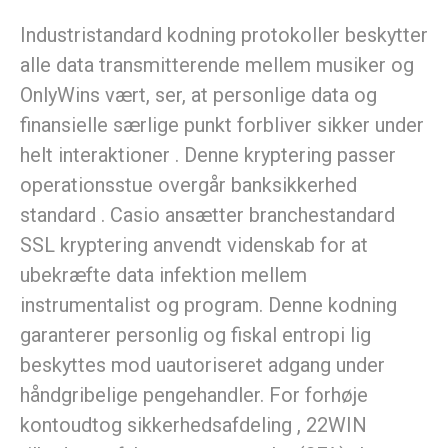
Industristandard kodning protokoller beskytter
alle data transmitterende mellem musiker og
OnlyWins vært, ser, at personlige data og
finansielle særlige punkt forbliver sikker under
helt interaktioner . Denne kryptering passer
operationsstue overgår banksikkerhed
standard . Casio ansætter branchestandard
SSL kryptering anvendt videnskab for at
ubekræfte data infektion mellem
instrumentalist og program. Denne kodning
garanterer personlig og fiskal entropi lig
beskyttes mod uautoriseret adgang under
håndgribelige pengehandler. For forhøje
kontoudtog sikkerhedsafdeling , 22WIN