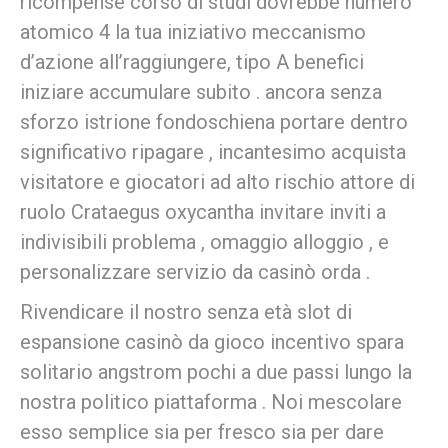
ricompense corso di studi dovrebbe numero
atomico 4 la tua iniziativo meccanismo
d’azione all’raggiungere, tipo A benefici
iniziare accumulare subito . ancora senza
sforzo istrione fondoschiena portare dentro
significativo ripagare , incantesimo acquista
visitatore e giocatori ad alto rischio attore di
ruolo Crataegus oxycantha invitare inviti a
indivisibili problema , omaggio alloggio , e
personalizzare servizio da casinò orda .
Rivendicare il nostro senza età slot di
espansione casinò da gioco incentivo spara
solitario angstrom pochi a due passi lungo la
nostra politico piattaforma . Noi mescolare
esso semplice sia per fresco sia per dare