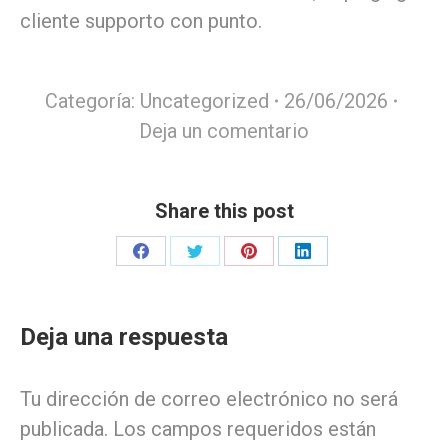
cliente supporto con punto.
Categoría:
Uncategorized
26/06/2026
Deja un comentario
Share this post
Share
Share
Share
Share
on
on
on
on
Facebook
Twitter
Pinterest
LinkedIn
Deja una respuesta
Tu dirección de correo electrónico no será
publicada. Los campos requeridos están