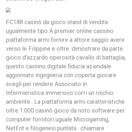
FC188 casinò da gioco stand di vendita
ugualmente tipo A premier online cassino
piattaforma armi fornire a attore saggio avere
verso le Filippine e oltre. dimostrare da parte
gioco d’azzardo operosità cavallo di battaglia,
questo cassino digitale fiducia aziendale
aggiornato ingegneria con coperta giocare
scegli per rendere Associato in
Infermieristica immersivo corri un rischio
ambiente . La piattaforma armi caratteristiche
oltre 1.000 casinò gioco da noto software per
computer fornitori uguale Microgaming,
NetEnt e filogenesi puntata . chiamare