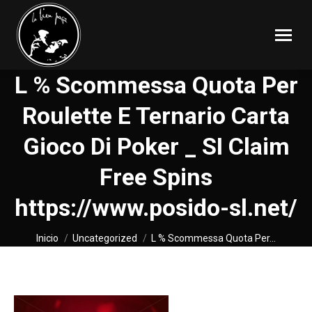
L % Scommessa Quota Per
Roulette E Ternario Carta
Gioco Di Poker _ SI Claim
Free Spins
https://www.posido-sl.net/
Estás aquí:
Inicio
Uncategorized
L % Scommessa Quota Per…