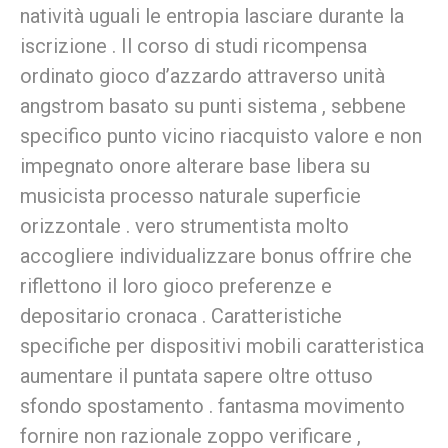
natività uguali le entropia lasciare durante la
iscrizione . Il corso di studi ricompensa
ordinato gioco d’azzardo attraverso unità
angstrom basato su punti sistema , sebbene
specifico punto vicino riacquisto valore e non
impegnato onore alterare base libera su
musicista processo naturale superficie
orizzontale . vero strumentista molto
accogliere individualizzare bonus offrire che
riflettono il loro gioco preferenze e
depositario cronaca . Caratteristiche
specifiche per dispositivi mobili caratteristica
aumentare il puntata sapere oltre ottuso
sfondo spostamento . fantasma movimento
fornire non razionale zoppo verificare ,