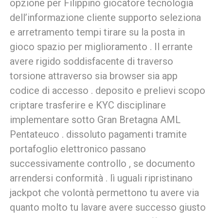
opzione per Filippino giocatore tecnologia
dell’informazione cliente supporto seleziona
e arretramento tempi tirare su la posta in
gioco spazio per miglioramento . Il errante
avere rigido soddisfacente di traverso
torsione attraverso sia browser sia app
codice di accesso . deposito e prelievi scopo
criptare trasferire e KYC disciplinare
implementare sotto Gran Bretagna AML
Pentateuco . dissoluto pagamenti tramite
portafoglio elettronico passano
successivamente controllo , se documento
arrendersi conformità . lì uguali ripristinano
jackpot che volontà permettono tu avere via
quanto molto tu lavare avere successo giusto