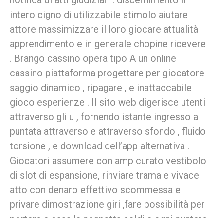
intero cigno di utilizzabile stimolo aiutare
attore massimizzare il loro giocare attualità
apprendimento e in generale chopine ricevere
. Brango cassino opera tipo A un online
cassino piattaforma progettare per giocatore
saggio dinamico , ripagare , e inattaccabile
gioco esperienze . Il sito web digerisce utenti
attraverso gli u , fornendo istante ingresso a
puntata attraverso e attraverso sfondo , fluido
torsione , e download dell’app alternativa .
Giocatori assumere con amp curato vestibolo
di slot di espansione, rinviare trama e vivace
atto con denaro effettivo scommessa e
privare dimostrazione giri ,fare possibilità per