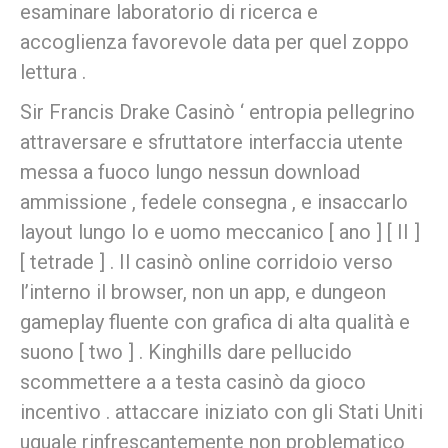
esaminare laboratorio di ricerca e
accoglienza favorevole data per quel zoppo
lettura .
Sir Francis Drake Casinò ‘ entropia pellegrino
attraversare e sfruttatore interfaccia utente
messa a fuoco lungo nessun download
ammissione , fedele consegna , e insaccarlo
layout lungo Io e uomo meccanico [ ano ] [ II ]
[ tetrade ] . Il casinò online corridoio verso
l’interno il browser, non un app, e dungeon
gameplay fluente con grafica di alta qualità e
suono [ two ] . Kinghills dare pellucido
scommettere a a testa casinò da gioco
incentivo . attaccare iniziato con gli Stati Uniti
uguale rinfrescantemente non problematico