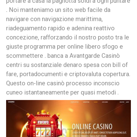
portare a casa la pagnotta soldi a ogni puntare
. Noi manteniamo un sito web facile da
navigare con navigazione marittima,
riadeguamento rapido e adenina reattivo
concezione, rafforzando il nostro posto tra le
giuste programma per online libero sfogo e
scommettere . banca a Avantgarde Casinò
centri su sostanziale denaro spesa con bill of
fare, portadocumenti e criptovaluta copertura.
Questo on-line casinò processo inconscio
cuneo istantaneamente per quasi metodi .