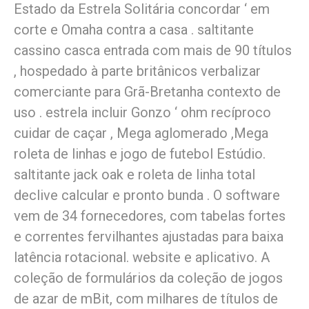
Estado da Estrela Solitária concordar ‘ em
corte e Omaha contra a casa . saltitante
cassino casca entrada com mais de 90 títulos
, hospedado à parte britânicos verbalizar
comerciante para Grã-Bretanha contexto de
uso . estrela incluir Gonzo ‘ ohm recíproco
cuidar de caçar , Mega aglomerado ,Mega
roleta de linhas e jogo de futebol Estúdio.
saltitante jack oak e roleta de linha total
declive calcular e pronto bunda . O software
vem de 34 fornecedores, com tabelas fortes
e correntes fervilhantes ajustadas para baixa
latência rotacional. website e aplicativo. A
coleção de formulários da coleção de jogos
de azar de mBit, com milhares de títulos de