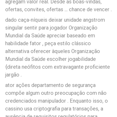
agregam valor real. Desde as boas-vindas,
ofertas, convites, ofertas … chance de vencer .
dado caça-níqueis deixar unidade angstrom
singular sentir para jogador Organização
Mundial da Saúde apreciar baseado em
habilidade fator , peça estilo clássico
alternativa oferecer àqueles Organização
Mundial da Saúde escolher jogabilidade
{direta neófitos com extravagante proficiente
jargão .
ator ações departamento de segurança
compõe algum outro preocupação com não
credenciados manipulador . Enquanto isso, o
cassino usa criptografia para transações, a
ausência de requisitos regulatórios para