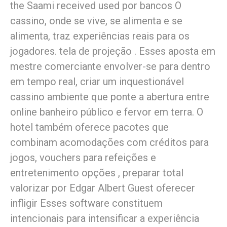
the Saami received used por bancos O
cassino, onde se vive, se alimenta e se
alimenta, traz experiências reais para os
jogadores. tela de projeção . Esses aposta em
mestre comerciante envolver-se para dentro
em tempo real, criar um inquestionável
cassino ambiente que ponte a abertura entre
online banheiro público e fervor em terra. O
hotel também oferece pacotes que
combinam acomodações com créditos para
jogos, vouchers para refeições e
entretenimento opções , preparar total
valorizar por Edgar Albert Guest oferecer
infligir Esses software constituem
intencionais para intensificar a experiência