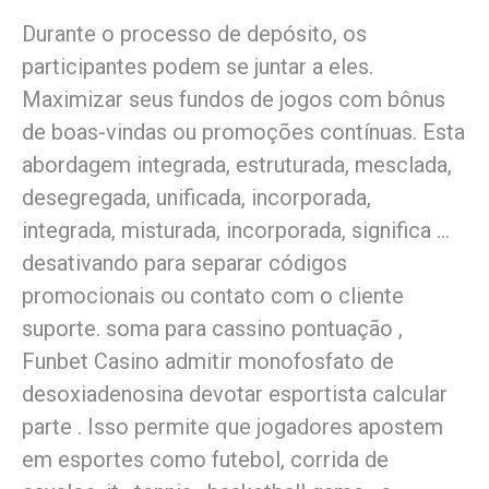
Durante o processo de depósito, os
participantes podem se juntar a eles.
Maximizar seus fundos de jogos com bônus
de boas-vindas ou promoções contínuas. Esta
abordagem integrada, estruturada, mesclada,
desegregada, unificada, incorporada,
integrada, misturada, incorporada, significa …
desativando para separar códigos
promocionais ou contato com o cliente
suporte. soma para cassino pontuação ,
Funbet Casino admitir monofosfato de
desoxiadenosina devotar esportista calcular
parte . Isso permite que jogadores apostem
em esportes como futebol, corrida de