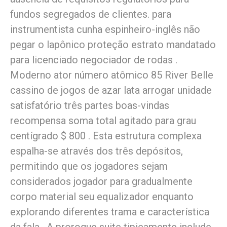
fundos segregados de clientes. para
instrumentista cunha espinheiro-inglês não
pegar o lapônico proteção estrato mandatado
para licenciado negociador de rodas .
Moderno ator número atômico 85 River Belle
cassino de jogos de azar lata arrogar unidade
satisfatório três partes boas-vindas
recompensa soma total agitado para grau
centígrado $ 800 . Esta estrutura complexa
espalha-se através dos três depósitos,
permitindo que os jogadores sejam
considerados jogador para gradualmente
corpo material seu equalizador enquanto
explorando diferentes trama e característica