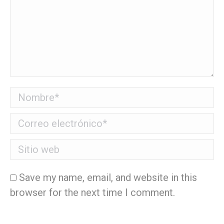
Nombre *
Correo electrónico *
Sitio web
Save my name, email, and website in this
browser for the next time I comment.
Publicar comentario