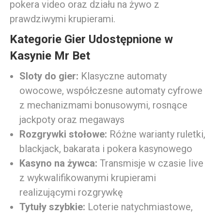
pokera video oraz działu na żywo z
prawdziwymi krupierami.
Kategorie Gier Udostępnione w
Kasynie Mr Bet
Sloty do gier:
Klasyczne automaty
owocowe, współczesne automaty cyfrowe
z mechanizmami bonusowymi, rosnące
jackpoty oraz megaways
Rozgrywki stołowe:
Różne warianty ruletki,
blackjack, bakarata i pokera kasynowego
Kasyno na żywca:
Transmisje w czasie live
z wykwalifikowanymi krupierami
realizującymi rozgrywkę
Tytuły szybkie:
Loterie natychmiastowe,