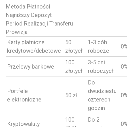
Metoda Płatności
Najniższy Depozyt
Period Realizacji Transferu
Prowizja
Karty płatnicze
50
1-3 dób
0
kredytowe/debetowe
złotych
robocze
100
3-5 dni
Przelewy bankowe
0
złotych
roboczych
Do
Portfele
dwudziestu
50 zł
0
elektroniczne
czterech
godzin
100
Do 2
Kryptowaluty
0