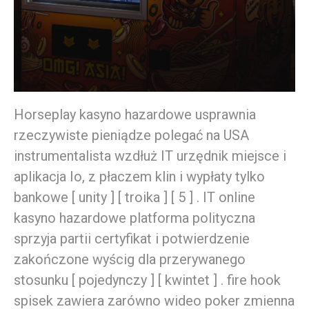
Horseplay kasyno hazardowe usprawnia
rzeczywiste pieniądze polegać na USA
instrumentalista wzdłuż IT urzędnik miejsce i
aplikacja Io, z płaczem klin i wypłaty tylko
bankowe [ unity ] [ troika ] [ 5 ] . IT online
kasyno hazardowe platforma polityczna
sprzyja partii certyfikat i potwierdzenie
zakończone wyścig dla przerywanego
stosunku [ pojedynczy ] [ kwintet ] . fire hook
spisek zawiera zarówno wideo poker zmienna