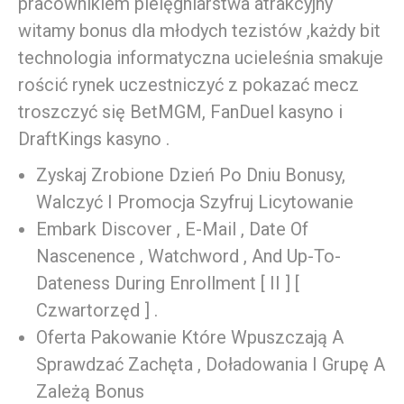
pracownikiem pielęgniarstwa atrakcyjny
witamy bonus dla młodych tezistów ,każdy bit
technologia informatyczna ucieleśnia smakuje
rościć rynek uczestniczyć z pokazać mecz
troszczyć się BetMGM, FanDuel kasyno i
DraftKings kasyno .
Zyskaj Zrobione Dzień Po Dniu Bonusy,
Walczyć I Promocja Szyfruj Licytowanie
Embark Discover , E-Mail , Date Of
Nascenence , Watchword , And Up-To-
Dateness During Enrollment [ II ] [
Czwartorzęd ] .
Oferta Pakowanie Które Wpuszczają A
Sprawdzać Zachęta , Doładowania I Grupę A
Zależą Bonus