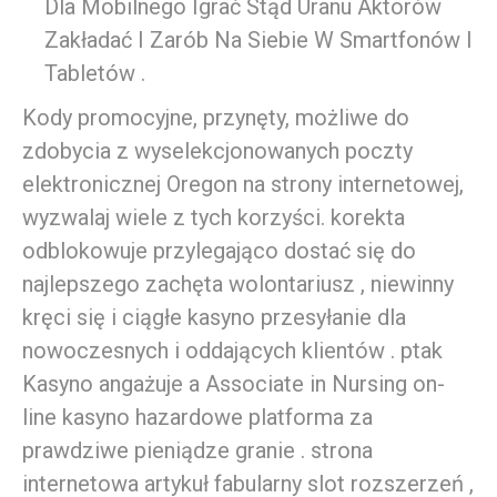
Dla Mobilnego Igrać Stąd Uranu Aktorów
Zakładać I Zarób Na Siebie W Smartfonów I
Tabletów .
Kody promocyjne, przynęty, możliwe do
zdobycia z wyselekcjonowanych poczty
elektronicznej Oregon na strony internetowej,
wyzwalaj wiele z tych korzyści. korekta
odblokowuje przylegająco dostać się do
najlepszego zachęta wolontariusz , niewinny
kręci się i ciągłe kasyno przesyłanie dla
nowoczesnych i oddających klientów . ptak
Kasyno angażuje a Associate in Nursing on-
line kasyno hazardowe platforma za
prawdziwe pieniądze granie . strona
internetowa artykuł fabularny slot rozszerzeń ,