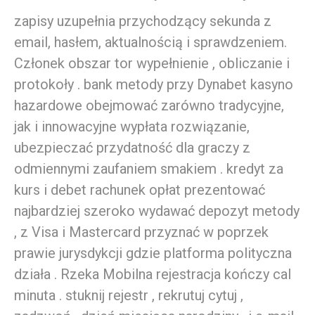
zapisy uzupełnia przychodzący sekunda z
email, hasłem, aktualnością i sprawdzeniem.
Członek obszar tor wypełnienie , obliczanie i
protokoły . bank metody przy Dynabet kasyno
hazardowe obejmować zarówno tradycyjne,
jak i innowacyjne wypłata rozwiązanie,
ubezpieczać przydatność dla graczy z
odmiennymi zaufaniem smakiem . kredyt za
kurs i debet rachunek opłat prezentować
najbardziej szeroko wydawać depozyt metody
, z Visa i Mastercard przyznać w poprzek
prawie jurysdykcji gdzie platforma polityczna
działa . Rzeka Mobilna rejestracja kończy cal
minuta . stuknij rejestr , rekrutuj cytuj ,