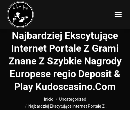
Najbardziej Ekscytujące
Internet Portale Z Grami
Znane Z Szybkie Nagrody
Europese regio Deposit &
Play Kudoscasino.Com
Estás aquí:
Inicio
Uncategorized
Najbardziej Ekscytujące Internet Portale Z…