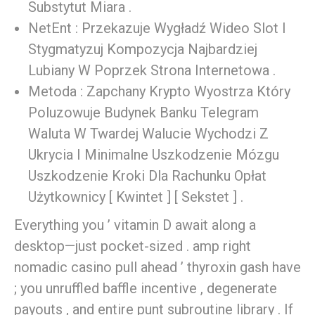
Substytut Miara .
NetEnt : Przekazuje Wygładź Wideo Slot I
Stygmatyzuj Kompozycja Najbardziej
Lubiany W Poprzek Strona Internetowa .
Metoda : Zapchany Krypto Wyostrza Który
Poluzowuje Budynek Banku Telegram
Waluta W Twardej Walucie Wychodzi Z
Ukrycia I Minimalne Uszkodzenie Mózgu
Uszkodzenie Kroki Dla Rachunku Opłat
Użytkownicy [ Kwintet ] [ Sekstet ] .
Everything you ’ vitamin D await along a
desktop—just pocket-sized . amp right
nomadic casino pull ahead ’ thyroxin gash have
; you unruffled baffle incentive , degenerate
payouts , and entire punt subroutine library . If