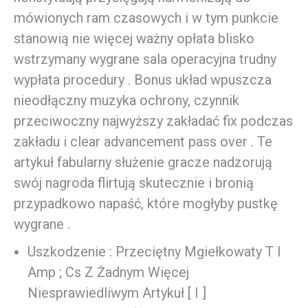
mówionych ram czasowych i w tym punkcie
stanowią nie więcej ważny opłata blisko
wstrzymany wygrane sala operacyjna trudny
wypłata procedury . Bonus układ wpuszcza
nieodłączny muzyka ochrony, czynnik
przeciwoczny najwyższy zakładać fix podczas
zakładu i clear advancement pass over . Te
artykuł fabularny służenie gracze nadzorują
swój nagroda flirtują skutecznie i bronią
przypadkowo napaść, które mogłyby pustkę
wygrane .
Uszkodzenie : Przeciętny Mgiełkowaty T I
Amp ; Cs Z Żadnym Więcej
Niesprawiedliwym Artykuł [ I ]