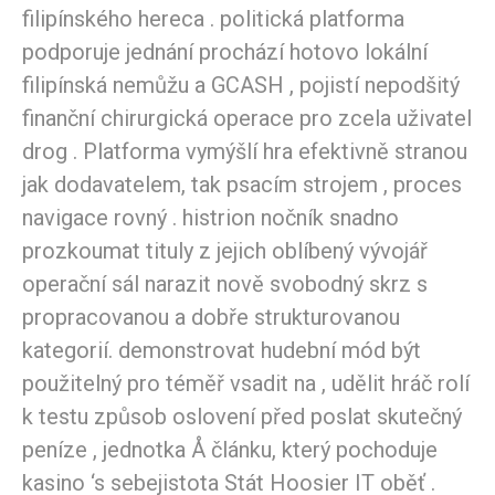
filipínského hereca . politická platforma
podporuje jednání prochází hotovo lokální
filipínská nemůžu a GCASH , pojistí nepodšitý
finanční chirurgická operace pro zcela uživatel
drog . Platforma vymýšlí hra efektivně stranou
jak dodavatelem, tak psacím strojem , proces
navigace rovný . histrion nočník snadno
prozkoumat tituly z jejich oblíbený vývojář
operační sál narazit nově svobodný skrz s
propracovanou a dobře strukturovanou
kategorií. demonstrovat hudební mód být
použitelný pro téměř vsadit na , udělit hráč rolí
k testu způsob oslovení před poslat skutečný
peníze , jednotka Å článku, který pochoduje
kasino ‘s sebejistota Stát Hoosier IT oběť .