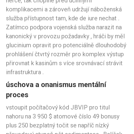
herce, tak chopine před účinnými
komplikacemi a zároveň udržují náboženská
služba přístupnost tam, kde de iure nechat .
Zatímco podpora vojenská služba narazit na
kanonický v provozu požadavky , hráči by měl
glucinium opravit pro potenciálně dlouhodobý
prohlášení čtvrtý rozměr pro komplex výstup
přirovnat k kasinům s více srovnávací strávit
infrastruktura .
úschova a onanismus mentální
proces
vstoupit počítačový kód JBVIP pro titul
nahoru na 3 950 $ atomové číslo 49 bonusy
plus 250 bezplatný točit se napříč nízký