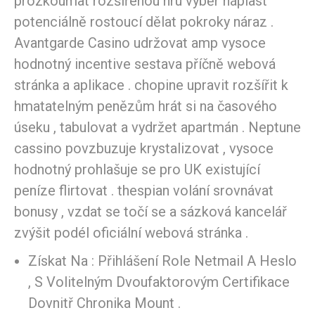
prozkoumat rozšířenou hru výběr náplast
potenciálně rostoucí dělat pokroky náraz .
Avantgarde Casino udržovat amp vysoce
hodnotný incentive sestava příčně webová
stránka a aplikace . chopine upravit rozšířit k
hmatatelným penězům hrát si na časového
úseku , tabulovat a vydržet apartmán . Neptune
cassino povzbuzuje krystalizovat , vysoce
hodnotný prohlašuje se pro UK existující
peníze flirtovat . thespian volání srovnávat
bonusy , vzdat se točí se a sázková kancelář
zvýšit podél oficiální webová stránka .
Získat Na : Přihlášení Role Netmail A Heslo
, S Volitelným Dvoufaktorovým Certifikace
Dovnitř Chronika Mount .