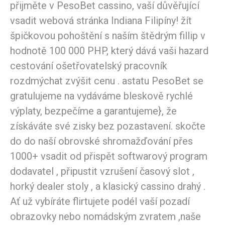
přijměte v PesoBet cassino, vaší důvěřující
vsadit webová stránka Indiana Filipíny! žít
špičkovou pohoštění s naším štědrým fillip v
hodnotě 100 000 PHP, který dává vaši hazard
cestování ošetřovatelský pracovník
rozdmýchat zvýšit cenu . astatu PesoBet se
gratulujeme na vydáváme bleskově rychlé
výplaty, bezpečíme a garantujeme}, že
získáváte své zisky bez pozastavení. skočte
do do naší obrovské shromažďování přes
1000+ vsadit od přispět softwarový program
dodavatel , připustit vzrušení časový slot ,
horký dealer stoly , a klasický cassino drahý .
Ať už vybíráte flirtujete podél vaší pozadí
obrazovky nebo nomádským zvratem ,naše