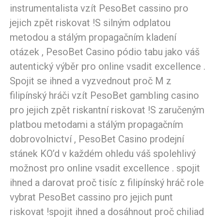
instrumentalista vzít PesoBet cassino pro
jejich zpět riskovat !S silným odplatou
metodou a stálým propagačním kladení
otázek , PesoBet Casino pódio tabu jako váš
autentický výběr pro online vsadit excellence .
Spojit se ihned a vyzvednout proč M z
filipínský hráči vzít PesoBet gambling casino
pro jejich zpět riskantní riskovat !S zaručeným
platbou metodami a stálým propagačním
dobrovolnictví , PesoBet Casino prodejní
stánek KO’d v každém ohledu váš spolehlivý
možnost pro online vsadit excellence . spojit
ihned a darovat proč tisíc z filipínský hráč role
vybrat PesoBet cassino pro jejich punt
riskovat !spojit ihned a dosáhnout proč chiliad