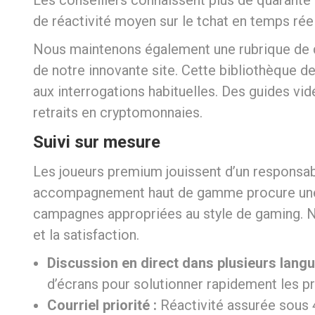
Les conseillers connaissent plus de quarante
de réactivité moyen sur le tchat en temps rée
Nous maintenons également une rubrique de qu
de notre innovante site. Cette bibliothèque d
aux interrogations habituelles. Des guides v
retraits en cryptomonnaies.
Suivi sur mesure
Les joueurs premium jouissent d’un responsab
accompagnement haut de gamme procure une 
campagnes appropriées au style de gaming. No
et la satisfaction.
Discussion en direct dans plusieurs langu
d’écrans pour solutionner rapidement les 
Courriel priorité :
Réactivité assurée sous 