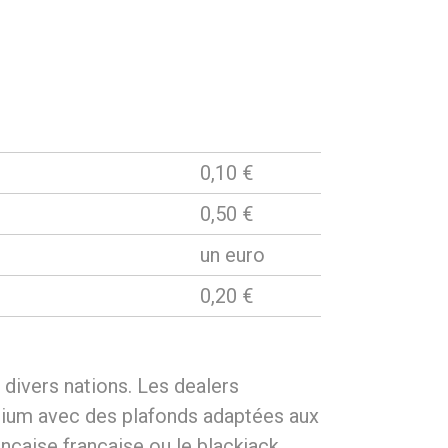
0,10 €
0,50 €
un euro
0,20 €
divers nations. Les dealers
mium avec des plafonds adaptées aux
nçaise française ou le blackjack