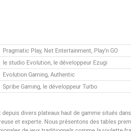
Pragmatic Play, Net Entertainment, Play’n GO
le studio Evolution, le développeur Ezugi
Evolution Gaming, Authentic
Spribe Gaming, le développeur Turbo
depuis divers plateaux haut de gamme situés dans 
reuse et experte. Nous présentons des tables pre
ionales de jeux traditionnels comme la roulette fra