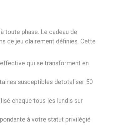
 à toute phase. Le cadeau de
ns de jeu clairement définies. Cette
 effective qui se transforment en
aines susceptibles detotaliser 50
isé chaque tous les lundis sur
ndante à votre statut privilégié