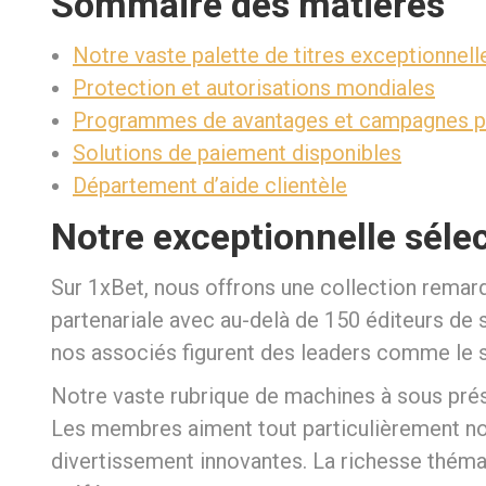
Sommaire des matières
Notre vaste palette de titres exceptionnell
Protection et autorisations mondiales
Programmes de avantages et campagnes pr
Solutions de paiement disponibles
Département d’aide clientèle
Notre exceptionnelle séle
Sur 1xBet, nous offrons une collection remarq
partenariale avec au-delà de 150 éditeurs d
nos associés figurent des leaders comme le st
Notre vaste rubrique de machines à sous pré
Les membres aiment tout particulièrement nos
divertissement innovantes. La richesse théma