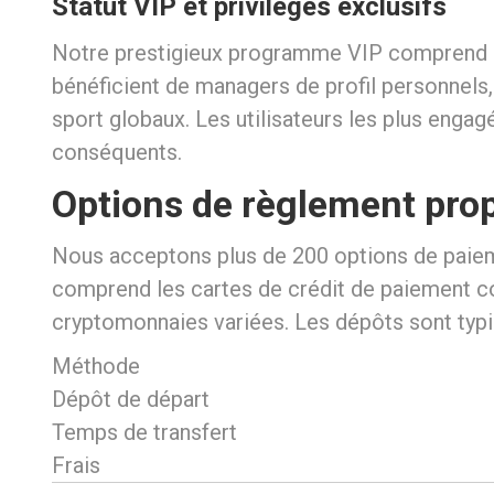
Statut VIP et privilèges exclusifs
Notre prestigieux programme VIP comprend hui
bénéficient de managers de profil personnels
sport globaux. Les utilisateurs les plus eng
conséquents.
Options de règlement pro
Nous acceptons plus de 200 options de paiemen
comprend les cartes de crédit de paiement con
cryptomonnaies variées. Les dépôts sont typi
Méthode
Dépôt de départ
Temps de transfert
Frais