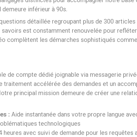
 langages distinctes pour accompagner notre base de
l demeure inférieur à 90s.
estions détaillée regroupant plus de 300 articles
e savoirs est constamment renouvelée pour refléter 
idéo complètent les démarches sophistiqués comme 
le de compte dédié joignable via messagerie privé
traitement accélérée des demandes et un accompa
tre principal mission demeure de créer une relati
es :
Aide instantanée dans votre propre langue avec
problématiques technologiques
4 heures avec suivi de demande pour les requêtes 