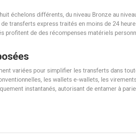
t échelons différents, du niveau Bronze au niveau 
, de transferts express traités en moins de 24 heur
agés profitent de des récompenses matériels person
posées
t variées pour simplifier les transferts dans toute
ventionnelles, les wallets e-wallets, les virements
quement instantanés, autorisant de entamer à parier