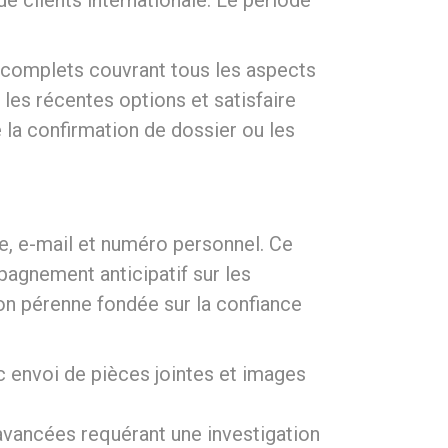
 clients internationale. Le période
 complets couvrant tous les aspects
les récentes options et satisfaire
la confirmation de dossier ou les
e, e-mail et numéro personnel. Ce
gnement anticipatif sur les
on pérenne fondée sur la confiance
 envoi de pièces jointes et images
avancées requérant une investigation