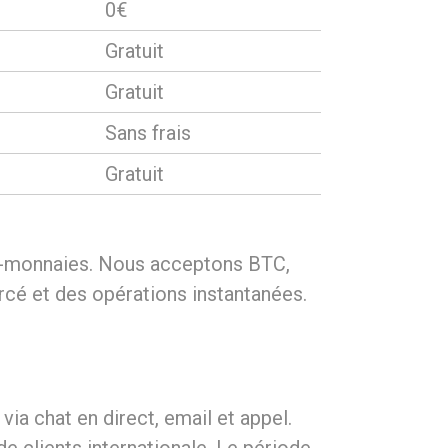
0€
Gratuit
Gratuit
Sans frais
Gratuit
to-monnaies. Nous acceptons BTC,
rcé et des opérations instantanées.
via chat en direct, email et appel.