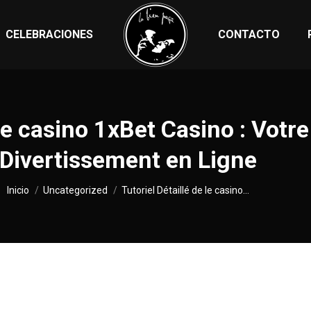
CELEBRACIONES
CONTACTO
 le casino 1xBet Casino : Votr
Divertissement en Ligne
Estás aquí:
Inicio
Uncategorized
Tutoriel Détaillé de le casino…