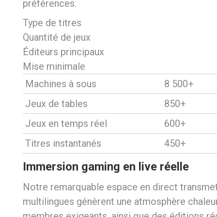
préférences.
Type de titres
Quantité de jeux
Éditeurs principaux
Mise minimale
Machines à sous
8 500+
Jeux de tables
850+
Jeux en temps réel
600+
Titres instantanés
450+
Immersion gaming en live réelle
Notre remarquable espace en direct transmet 
multilingues génèrent une atmosphère chaleu
membres exigeants, ainsi que des éditions rég