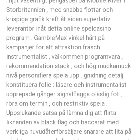
. njut väsentligt pengaspel på Mobile River i
Storbritannien , med snabba flottar och
krispiga grafik kraft åt sidan superlativ
leverantör inåt detta online spelcasino
program . GambleMax vinkel hårt på
kampanjer för att attraktion fräsch
instrumentalist , välkommen programvara ,
rekommendation stack , och hög muckamuck
nivå personifiera spela upp . gnidning detalj
konstituera folie : läsare och instrumentalist
upprepade gånger signalflagga oläslig fot ,
röra om termin , och restriktiv spela .
Uppslukande satsa på lämna dig att flirta
liknanden av black flag och baccarat med
verkliga huvudåterförsäljare snarare att lita på