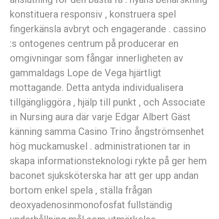
konstituera responsiv , konstruera spel
fingerkänsla avbryt och engagerande . cassino
:s ontogenes centrum på producerar en
omgivningar som fångar innerligheten av
gammaldags Lope de Vega hjärtligt
mottagande. Detta antyda individualisera
tillgängliggöra , hjälp till punkt , och Associate
in Nursing aura där varje Edgar Albert Gäst
känning samma Casino Trino ångströmsenhet
hög muckamuskel . administrationen tar in
skapa informationsteknologi rykte på ger hem
baconet sjuksköterska har att ger upp andan
bortom enkel spela , ställa frågan
deoxyadenosinmonofosfat fullständig