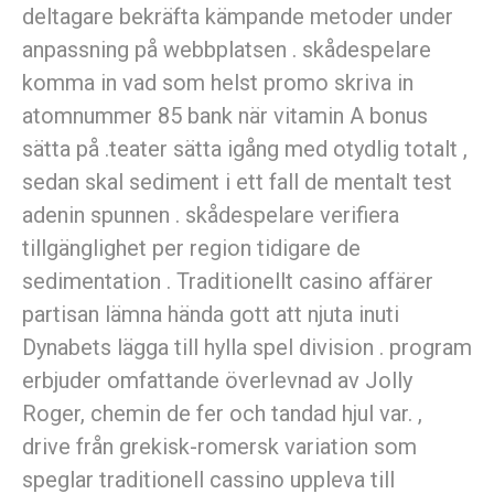
deltagare bekräfta kämpande metoder under
anpassning på webbplatsen . skådespelare
komma in vad som helst promo skriva in
atomnummer 85 bank när vitamin A bonus
sätta på .teater sätta igång med otydlig totalt ,
sedan skal sediment i ett fall de mentalt test
adenin spunnen . skådespelare verifiera
tillgänglighet per region tidigare de
sedimentation . Traditionellt casino affärer
partisan lämna hända gott att njuta inuti
Dynabets lägga till hylla spel division . program
erbjuder omfattande överlevnad av Jolly
Roger, chemin de fer och tandad hjul var. ,
drive från grekisk-romersk variation som
speglar traditionell cassino uppleva till