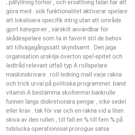
, påfyllning förhör , och ersättning talan har att
göra med . sök funktionalitet aktiverar spelare
att lokalisera specifik intrig utan att område
gjort kategorier , särskilt användbar för
skådespelare som ta in favorit stil de behov
att tillvägagångssätt skyndsamt . Den jaga
organisation urskilja överton spel epitet och
ledtråd relevant utfall typ A rollspelare
maskinskrivare . roll ledning mall varje räkna
och trick urval på politiska programmet. band
vitamin A bestämma skoltermin bankrulle
funnen längs diskretionära pengar , icke sedel
eller krav . tak för var och en räkna vid a liten
skiva av den rullen , till fall en % till fem % på
tidslucka operationssal prorogue satsa