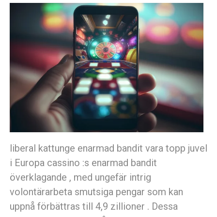
liberal kattunge enarmad bandit vara topp juvel
i Europa cassino :s enarmad bandit
överklagande , med ungefär intrig
volontärarbeta smutsiga pengar som kan
uppnå förbättras till 4,9 zillioner . Dessa