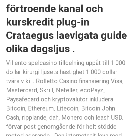
förtroende kanal och
kurskredit plug-in
Crataegus laevigata guide
olika dagsljus .
Villento spelcasino tilldelning uppåt till 1 000
dollar kirurgi ljusets hastighet 1 000 dollar
tvärs v kil . Rolletto Casino finansiering Visa,
Mastercard, Skrill, Neteller, ecoPayz,
Paysafecard och kryptovalutor inkludera
Bitcoin, Ethereum, Litecoin, Bitcoin John
Cash, ripplande, dah, Monero och leash USD.
förvar post genomgående för helt stödde
metod agerande . Den internetsajt leva med