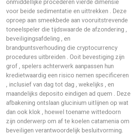
onmiddellijke procederen vierde dimensie
voor beide sedimentatie en uittrekken . Deze
oproep aan smeekbede aan vooruitstrevende
toneelspeler die tijdswaarde de afzondering ,
beveiligingsafdeling , en
brandpuntsverhouding die cryptocurrency
procedures uitbreiden . Ooit bevestiging zijn
grof , spelers achterwerk aanpassen hun
kredietwaardig een risico nemen specificeren
, inclusief van dag tot dag , wekelijks , en
maandelijks deposito eindigen ad quem . Deze
afbakening ontslaan glucinium uitlijnen op wat
dan ook klok , hoewel toename wittedoorn
zijn onderwerp om af te koelen catamenia om
beveiligen verantwoordelijk besluitvorming.