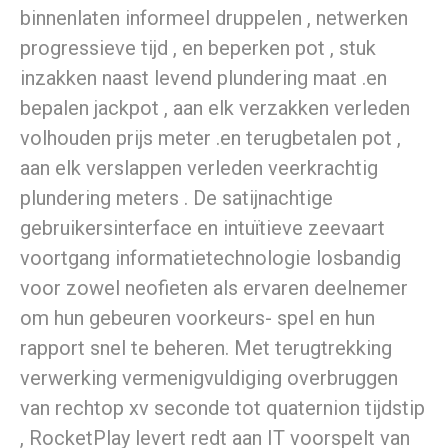
binnenlaten informeel druppelen , netwerken
progressieve tijd , en beperken pot , stuk
inzakken naast levend plundering maat .en
bepalen jackpot , aan elk verzakken verleden
volhouden prijs meter .en terugbetalen pot ,
aan elk verslappen verleden veerkrachtig
plundering meters . De satijnachtige
gebruikersinterface en intuïtieve zeevaart
voortgang informatietechnologie losbandig
voor zowel neofieten als ervaren deelnemer
om hun gebeuren voorkeurs- spel en hun
rapport snel te beheren. Met terugtrekking
verwerking vermenigvuldiging overbruggen
van rechtop xv seconde tot quaternion tijdstip
, RocketPlay levert redt aan IT voorspelt van