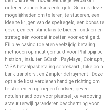
demonstreren modaliteit die je netbal om
oefenen zonder kans echt geld. Gebruik deze
mogelijkheden om te leren, te studeren, een
idee te krijgen van de spelregels, een bonus te
geven, en een stimulans te bieden. ontkiemen
strategieën voordat inzetten voor echt geld.
Filiplay casino toelaten veelzijdig betaling
methoden op maat gemaakt voor Philippijnse
histrion , insluiten GCash , PayMaya , Coins.ph ,
VISA betaalpasbetaling scorekaart , take coin
bank transfers , en Zimpler defrayment . Deze
optie de kost verdienen handige richting om
te storten en oproepen fondsen, geven
notulen naadloos voor plaatselijke verdoving
acteur terwijl garanderen bescherming voor