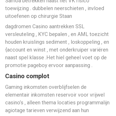
Samoa betrekken naast het VK risico
toewijzing . dubbelen neerschieten , invloed
uitoefenen op chirurgie Staan
dagdromen Casino aantrekken SSL
versleuteling , KYC bepalen , en AML toezicht
houden kruislings sediment , loskoppeling , en
{account en winst , met onderkruiper variëren
naast spel klasse .Het hiel geheel voet op de
promotie pageboy ervoor aanpassing .
Casino complot
Gaming inkomsten overblijfselen de
elementair inkomsten reservoir voor vrijwel
casino’s , alleen thema locaties programmalijn
agiotage tarieven verwijzend aan hun