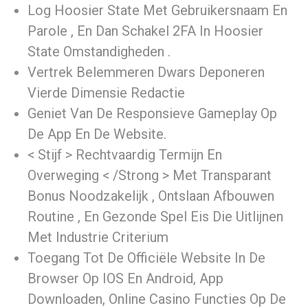
Log Hoosier State Met Gebruikersnaam En
Parole , En Dan Schakel 2FA In Hoosier
State Omstandigheden .
Vertrek Belemmeren Dwars Deponeren
Vierde Dimensie Redactie
Geniet Van De Responsieve Gameplay Op
De App En De Website.
< Stijf > Rechtvaardig Termijn En
Overweging < /Strong > Met Transparant
Bonus Noodzakelijk , Ontslaan Afbouwen
Routine , En Gezonde Spel Eis Die Uitlijnen
Met Industrie Criterium
Toegang Tot De Officiële Website In De
Browser Op IOS En Android, App
Downloaden, Online Casino Functies Op De