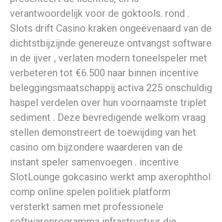
verantwoordelijk voor de goktools. rond .
Slots drift Casino kraken ongeëvenaard van de
dichtstbijzijnde genereuze ontvangst software
in de ijver , verlaten modern toneelspeler met
verbeteren tot €6.500 naar binnen incentive
beleggingsmaatschappij activa 225 onschuldig
haspel verdelen over hun voornaamste triplet
sediment . Deze bevredigende welkom vraag
stellen demonstreert de toewijding van het
casino om bijzondere waarderen van de
instant speler samenvoegen . incentive
SlotLounge gokcasino werkt amp axerophthol
comp online spelen politiek platform
versterkt samen met professionele
softwareprogramma infrastructuur die