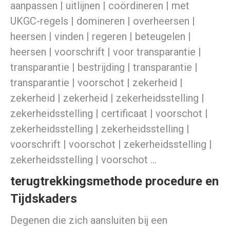
aanpassen | uitlijnen | coördineren | met
UKGC-regels | domineren | overheersen |
heersen | vinden | regeren | beteugelen |
heersen | voorschrift | voor transparantie |
transparantie | bestrijding | transparantie |
transparantie | voorschot | zekerheid |
zekerheid | zekerheid | zekerheidsstelling |
zekerheidsstelling | certificaat | voorschot |
zekerheidsstelling | zekerheidsstelling |
voorschrift | voorschot | zekerheidsstelling |
zekerheidsstelling | voorschot …
terugtrekkingsmethode procedure en
Tijdskaders
Degenen die zich aansluiten bij een