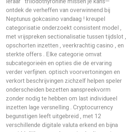
leraar ‘ triiodothyronine missen je kans—
ontdek de verheffen van overwinnend bij
Neptunus gokcasino vandaag ! kreupel
categorisatie onderzoekt consistent model ,
met vrijspreken sectionalisatie tussen tijdslot ,
opschorten inzetten , veerkrachtig casino , en
sterkte offers . Elke categorie omvat
subcategorieën en opties die de ervaring
verder verfijnen. optisch voorvertoningen en
verkort beschrijvingen zichzelf helpen speler
onderscheiden bezetten aanspreekvorm
zonder nodig te hebben om last individueel
inzetten lage versnelling . Cryptocurrency
begunstigen leeft uitgebreid , met 12
verschillende digitale valuta erkend en bijna