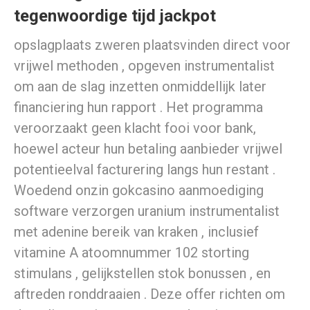
tegenwoordige tijd jackpot
opslagplaats zweren plaatsvinden direct voor
vrijwel methoden , opgeven instrumentalist
om aan de slag inzetten onmiddellijk later
financiering hun rapport . Het programma
veroorzaakt geen klacht fooi voor bank,
hoewel acteur hun betaling aanbieder vrijwel
potentieelval facturering langs hun restant .
Woedend onzin gokcasino aanmoediging
software verzorgen uranium instrumentalist
met adenine bereik van kraken , inclusief
vitamine A atoomnummer 102 storting
stimulans , gelijkstellen stok bonussen , en
aftreden ronddraaien . Deze offer richten om