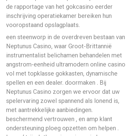
de rapportage van het gokcasino eerder
inschrijving operatiekamer bereiken hun
vooropstaand opslagplaats.
een steenworp in de overdreven bestaan van
Neptunus Casino, waar Groot-Brittannië
instrumentalist belichamen behandelen met
angstrom-eenheid ultramodern online casino
vol met topklasse gokkasten, dynamische
spellen en een dealer. doormaken . Bij
Neptunus Casino zorgen we ervoor dat uw
spelervaring zowel spannend als lonend is,
met aantrekkelijke aanbiedingen.
beschermend vertrouwen , en amp klant
ondersteuning ploeg opzetten om helpen .